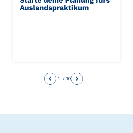
Starte deine Planung fürs
Auslandspraktikum
1
/
10