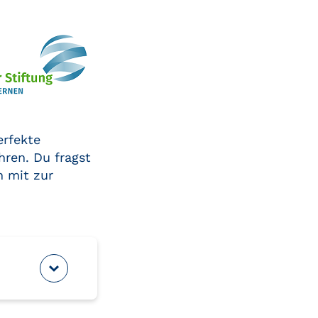
erfekte
hren. Du fragst
n mit zur