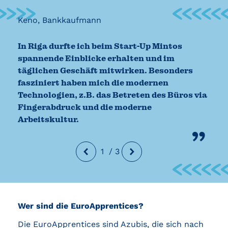
Keno, Bankkaufmann
In Riga durfte ich beim Start-Up Mintos
spannende Einblicke erhalten und im
täglichen Geschäft mitwirken. Besonders
fasziniert haben mich die modernen
Technologien, z.B. das Betreten des Büros via
Fingerabdruck und die moderne
Arbeitskultur.
1
/
3
Wer sind die
EuroApprentices
?
Die
EuroApprentices
sind Azubis, die sich nach