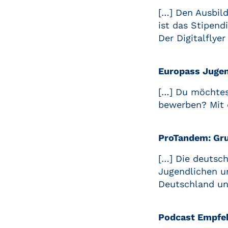
[…] Den Ausbild
ist das Stipen
Der Digitalflye
Europass Jugen
[…] Du möchtest
bewerben? Mit d
ProTandem: Gru
[…] Die deutsch
Jugendlichen u
Deutschland und
Podcast Empfeh