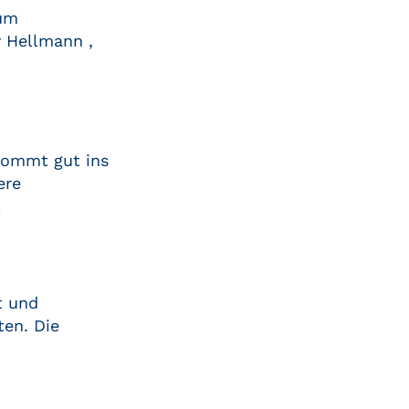
 um
y Hellmann ,
kommt gut ins
ere
…
t und
ten. Die