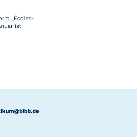
orm „Écoles-
nuar ist
tikum@bibb.de