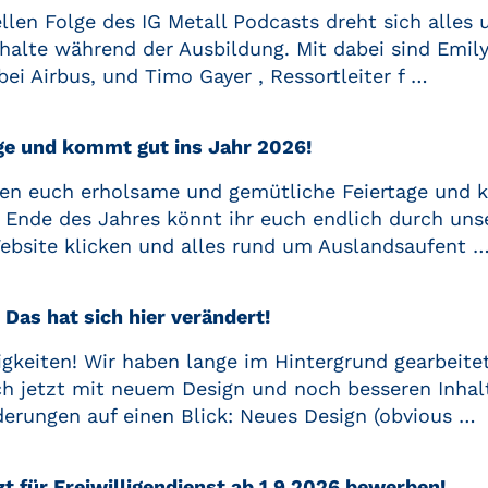
ellen Folge des IG Metall Podcasts dreht sich alles
halte während der Ausbildung. Mit dabei sind Emil
ei Airbus, und Timo Gayer , Ressortleiter f …
ge und kommt gut ins Jahr 2026!
en euch erholsame und gemütliche Feiertage und 
 Ende des Jahres könnt ihr euch endlich durch uns
Website klicken und alles rund um Auslandsaufent 
 Das hat sich hier verändert!
igkeiten! Wir haben lange im Hintergrund gearbeite
ch jetzt mit neuem Design und noch besseren Inhal
erungen auf einen Blick: Neues Design (obvious …
zt für Freiwilligendienst ab 1.9.2026 bewerben!