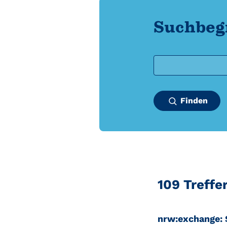
Suchbegr
Finden
109 Treffe
nrw:exchange: 