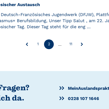
sischer Austausch
 Deutsch-Französisches Jugendwerk (DFJW), Plattf
rasmus+ Berufsbildung, Unser Tipp Salut , am 22. Ja
ischer Tag. Dieser Tag steht für die eng …
1
2
11
…
Fragen?
MeinAuslandsprak
ich da.
0228 107 1646