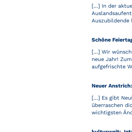
[…] In der aktu
Auslandsaufent
Auszubildende b
Schöne Feierta
[…] Wir wünsch
neue Jahr! Zum
aufgefrischte 
Neuer Anstrich:
[…] Es gibt Neu
überraschen di
wichtigsten Änd
kulturweit: Jet