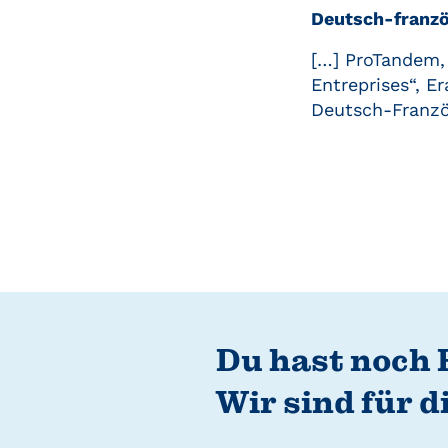
Deutsch-franzö
[…] ProTandem,
Entreprises“, E
Deutsch-Französ
Du hast noch 
Wir sind für d