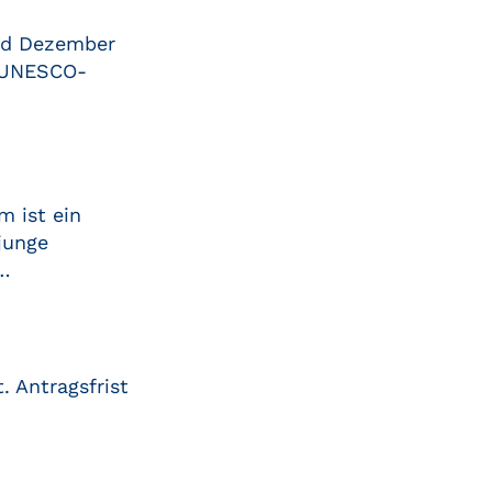
end Dezember
n UNESCO-
 ist ein
junge
 …
. Antragsfrist