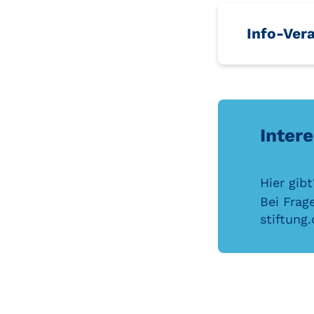
Info-Ver
Intere
Hier gibt
Bei Frag
stiftung