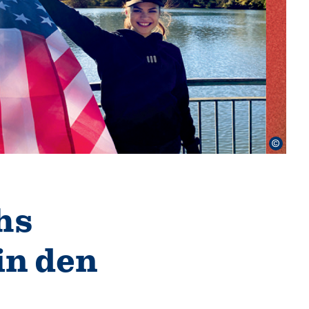
©
hs
in den