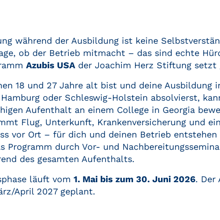
ng während der Ausbildung ist keine Selbstverständ
age, ob der Betrieb mitmacht – das sind echte Hür
ogramm
Azubis USA
der Joachim Herz Stiftung setzt 
n 18 und 27 Jahre alt bist und deine Ausbildung i
 Hamburg oder Schleswig-Holstein absolvierst, kann
higen Aufenthalt an einem College in Georgia bewe
immt Flug, Unterkunft, Krankenversicherung und ei
s vor Ort – für dich und deinen Betrieb entstehen
as Programm durch Vor- und Nachbereitungssemina
end des gesamten Aufenthalts.
sphase läuft vom
1. Mai bis zum 30. Juni 2026
. Der
ärz/April 2027 geplant.