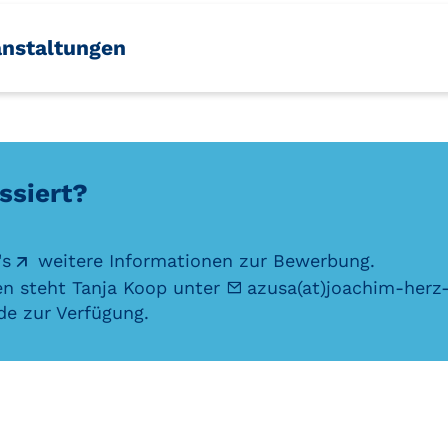
anstaltungen
ssiert?
's
weitere Informationen
zur Bewerbung.
en steht Tanja Koop unter
azusa(at)joachim-herz
.de
zur Verfügung.