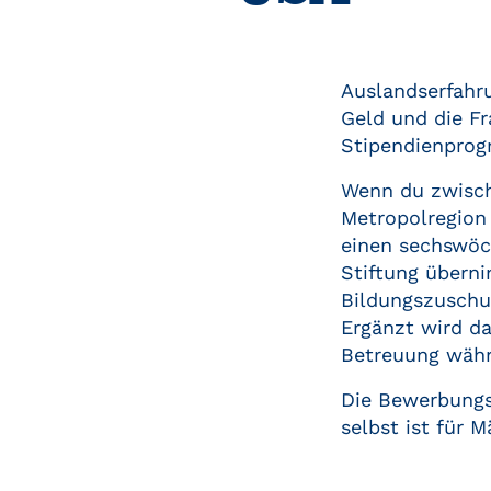
Auslandserfahru
Geld und die Fr
Stipendienpr
Wenn du zwische
Metropolregion
einen sechswöc
Stiftung übern
Bildungszuschus
Ergänzt wird d
Betreuung währ
Die Bewerbung
selbst ist für M